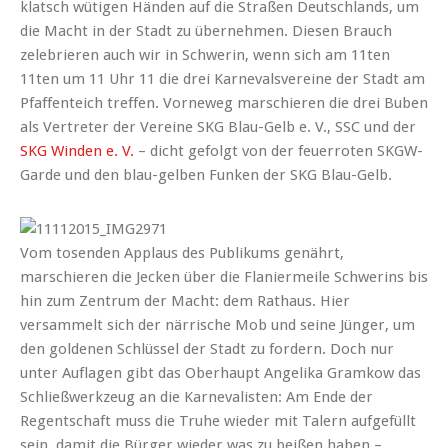
klatsch wütigen Händen auf die Straßen Deutschlands, um
die Macht in der Stadt zu übernehmen. Diesen Brauch
zelebrieren auch wir in Schwerin, wenn sich am 11ten
11ten um 11 Uhr 11 die drei Karnevalsvereine der Stadt am
Pfaffenteich treffen. Vorneweg marschieren die drei Buben
als Vertreter der Vereine SKG Blau-Gelb e. V., SSC und der
SKG Winden e. V.
– dicht gefolgt von der feuerroten SKGW-
Garde und den blau-gelben Funken der SKG Blau-Gelb.
Vom tosenden Applaus des Publikums genährt,
marschieren die Jecken über die Flaniermeile Schwerins bis
hin zum Zentrum der Macht: dem Rathaus. Hier
versammelt sich der närrische Mob und seine Jünger, um
den goldenen Schlüssel der Stadt zu fordern. Doch nur
unter Auflagen gibt das Oberhaupt Angelika Gramkow das
Schließwerkzeug an die Karnevalisten: Am Ende der
Regentschaft muss die Truhe wieder mit Talern aufgefüllt
sein, damit die Bürger wieder was zu beißen haben –