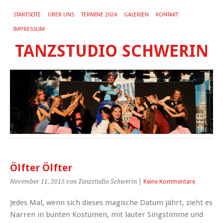
STARTSEITE
ÜBER UNS
TERMINE 2024
GALERIEN
KONTAKT
IMPRESSUM
TANZSTUDIO SCHWERIN
Ölfter Ölfter
November 11, 2015
von Tanzstudio Schwerin
|
Keine Kommentare
Jedes Mal, wenn sich dieses magische Datum jährt, zieht es
Narren in bunten Kostümen, mit lauter Singstimme und