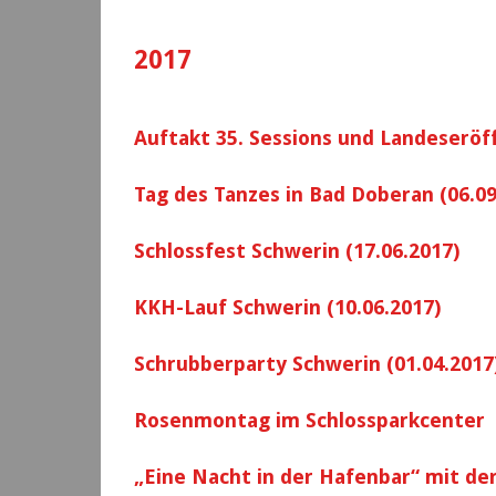
2017
Auftakt 35. Sessions und Landeseröf
Tag des Tanzes in Bad Doberan (06.09
Schlossfest Schwerin (17.06.2017)
KKH-Lauf Schwerin (10.06.2017)
Schrubberparty Schwerin (01.04.2017
Rosenmontag im Schlossparkcenter (
„Eine Nacht in der Hafenbar“ mit de