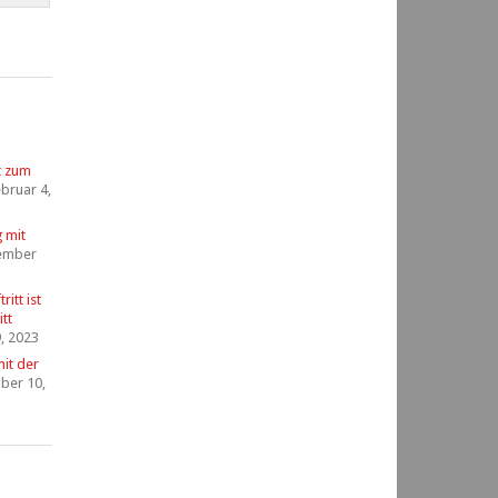
t zum
bruar 4,
g mit
ember
itt ist
tt
, 2023
it der
ber 10,