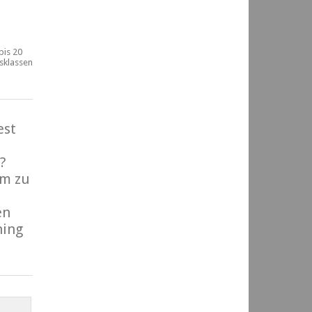
bis 20
rsklassen
est
?
m zu
en
ning