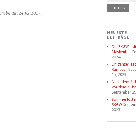
lprobe am 24.02.2017.
NEUESTE
BEITRÄGE
Die SKGW läd
Maskenball
Fe
2024
Ein ganzer Ta
Karneval
Nov
15, 2023
Nach dem Auftr
vor dem Auftri
September 29
Sommerfest m
SKGW
Septem
2023