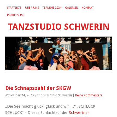
STARTSEITE
ÜBER UNS
TERMINE 2024
GALERIEN
KONTAKT
IMPRESSUM
TANZSTUDIO SCHWERIN
Die Schnapszahl der SKGW
November 14, 2015
von Tanzstudio Schwerin
|
Keine Kommentare
„Die See macht gluck, gluck und wir …“ „SCHLUCK
SCHLUCK“ – Dieser Schlachtruf der
Schweriner