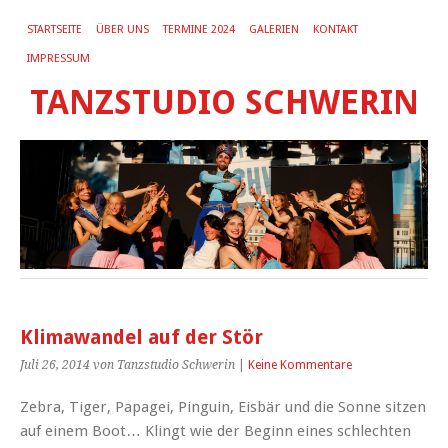
STARTSEITE
ÜBER UNS
TERMINE 2024
GALERIEN
KONTAKT
IMPRESSUM
TANZSTUDIO SCHWERIN
Klimawandel auf der Stör
Juli 26, 2014
von Tanzstudio Schwerin
|
Keine Kommentare
Zebra, Tiger, Papagei, Pinguin, Eisbär und die Sonne sitzen
auf einem Boot… Klingt wie der Beginn eines schlechten