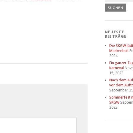
NEUESTE
BEITRÄGE
Die SKGW läd
Maskenball
Fe
2024
Ein ganzer Ta
Karneval
Nov
15, 2023
Nach dem Auftr
vor dem Auftri
September 29
Sommerfest m
SKGW
Septem
2023