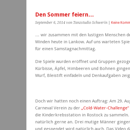
Den Sommer feiern…
September 6, 2014
von Tanzstudio Schwerin
|
Keine Komm
… wir zusammen mit den lustigen Menschen de
Winden heute in Lankow. Auf uns warteten Spiel
für einen Samstagnachmittag.
Die Spiele wurden eröffnet und Gruppen gezoge
Kürbisse, Äpfel, Himbeeren und Bohnen gingen
Wurf, Bleistift einfädeln und Denkaufgaben zei
Doch wir hatten noch einen Auftrag: Am 29. A
Carneval Verein zu der
„Cold-Water-Challenge“
die Kinderkrebsstation in Rostock zu sammeln
natürlich gerne an. Drei mutige Männer gingen
und gespendet wird natürlich auch. Das Video d