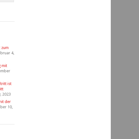
t zum
bruar 4,
g mit
ember
itt ist
tt
, 2023
it der
ber 10,