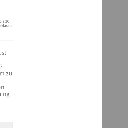
bis 20
rsklassen
est
?
m zu
en
ning