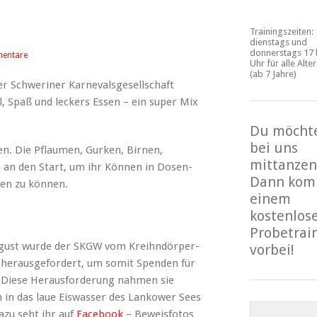
Trainingszeiten:
dienstags und
donnerstags 17 
entare
Uhr für alle Alte
(ab 7 Jahre)
r Schweriner Karnevalsgesellschaft
, Spaß und leckers Essen – ein super Mix
Du möcht
bei uns
n. Die Pflaumen, Gurken, Birnen,
mittanzen
 an den Start, um ihr Können in Dosen-
Dann kom
gen zu können.
einem
kostenlos
Probetrai
ugust wurde der SKGW vom Kreihndörper-
vorbei!
herausgefordert, um somit Spenden für
. Diese Herausforderung nahmen sie
 in das laue Eiswasser des Lankower Sees
azu seht ihr auf
Facebook
– Beweisfotos