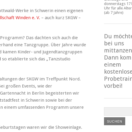
donnerstags 17 
Uhr für alle Alte
ottwald-Werke in Schwerin einen eigenen
(ab 7 Jahre)
lschaft Winden e. V.
– auch kurz SKGW –
Du möcht
 Programm? Das dachten sich auch die
bei uns
rhand eine Tanzgruppe. Über Jahre wurde
mittanzen
nd kamen Kinder- und Jugendtanzgruppen
Dann kom
 so etablierte sich das „Tanzstudio
einem
kostenlos
Probetrai
taltungen der SKGW im Treffpunkt Nord.
vorbei!
ei großen Events, wie der
 Gartennacht in Berlin begeisterten wir
stadtfest in Schwerin sowie bei der
r in einem umfassenden Programm unsere
Geburtstagen waren wir die Showeinlage.