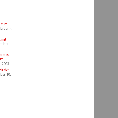
t zum
bruar 4,
g mit
ember
itt ist
tt
, 2023
it der
ber 10,