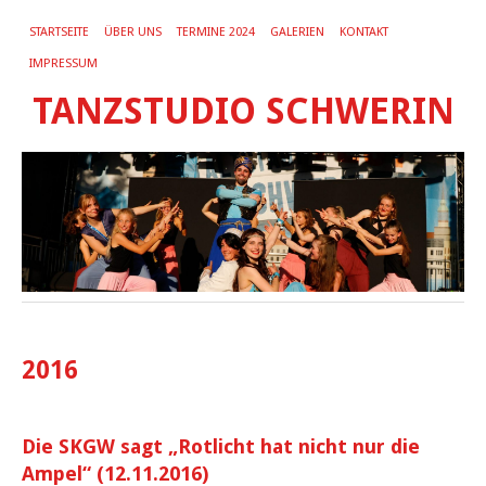
STARTSEITE
ÜBER UNS
TERMINE 2024
GALERIEN
KONTAKT
IMPRESSUM
TANZSTUDIO SCHWERIN
2016
Die SKGW sagt „Rotlicht hat nicht nur die
Ampel“ (12.11.2016)