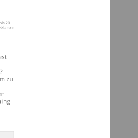
bis 20
rsklassen
est
?
m zu
en
ning