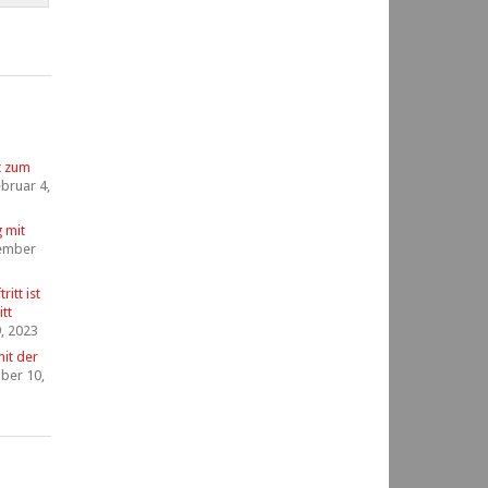
t zum
bruar 4,
g mit
ember
itt ist
tt
, 2023
it der
ber 10,