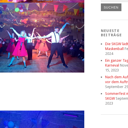
NEUESTE
BEITRÄGE
Die SKGW läd
Maskenball
Fe
2024
Ein ganzer Ta
Karneval
Nov
15, 2023
Nach dem Auftr
vor dem Auftri
September 29
Sommerfest m
SKGW
Septem
2023