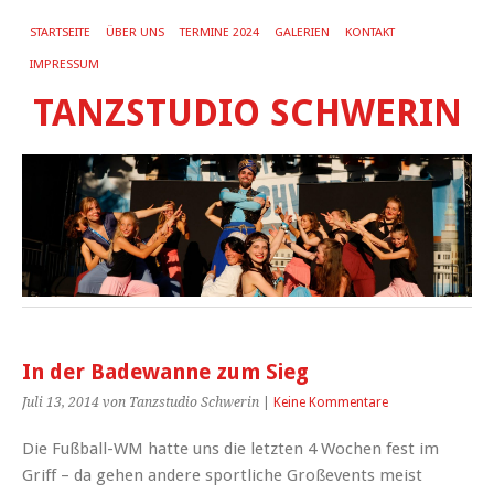
STARTSEITE
ÜBER UNS
TERMINE 2024
GALERIEN
KONTAKT
IMPRESSUM
TANZSTUDIO SCHWERIN
In der Badewanne zum Sieg
Juli 13, 2014
von Tanzstudio Schwerin
|
Keine Kommentare
Die Fußball-WM hatte uns die letzten 4 Wochen fest im
Griff – da gehen andere sportliche Großevents meist