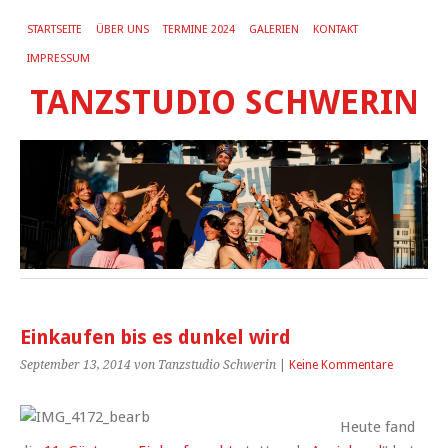
STARTSEITE
ÜBER UNS
TERMINE 2024
GALERIEN
KONTAKT
IMPRESSUM
TANZSTUDIO SCHWERIN
Einkaufen bis es dunkel wird
September 13, 2014
von Tanzstudio Schwerin
|
Keine Kommentare
Heute fand