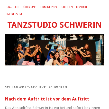
STARTSEITE
ÜBER UNS
TERMINE 2024
GALERIEN
KONTAKT
IMPRESSUM
TANZSTUDIO SCHWERIN
SCHLAGWORT-ARCHIVE:
SCHWERIN
Nach dem Auftritt ist vor dem Auftritt
Das Altstadtfest Schwerin ist vorbei und sofort beginnen