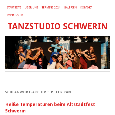
STARTSEITE
ÜBER UNS
TERMINE 2024
GALERIEN
KONTAKT
IMPRESSUM
TANZSTUDIO SCHWERIN
SCHLAGWORT-ARCHIVE:
PETER PAN
Heiße Temperaturen beim Altstadtfest
Schwerin