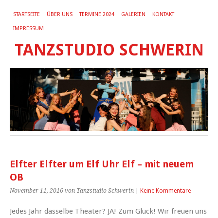
STARTSEITE
ÜBER UNS
TERMINE 2024
GALERIEN
KONTAKT
IMPRESSUM
TANZSTUDIO SCHWERIN
Elfter Elfter um Elf Uhr Elf – mit neuem
OB
November 11, 2016
von Tanzstudio Schwerin
|
Keine Kommentare
Jedes Jahr dasselbe Theater? JA! Zum Glück! Wir freuen uns