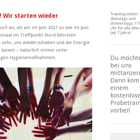
Trainingszeiten:
! Wir starten wieder
dienstags und
donnerstags 17 
sich an, als wir im Juni 2021 so wie im Juni
Uhr für alle Alte
(ab 7 Jahre)
nzsaal im Treffpunkt Nord betreten
s sehr, uns wiederzuhaben und die Energie
lassen – natürlich immer unter
Du möcht
digen Hygienemaßnahmen.
bei uns
mittanzen
Dann kom
einem
kostenlos
Probetrai
vorbei!