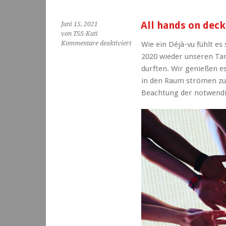
All hands on deck
Juni 15, 2021
von TSS-Kati
für
Kommentare deaktiviert
Wie ein Dé­jà-vu fühlt es 
All
2020 wieder unseren Ta
hands
durften. Wir genießen e
on
in den Raum strömen zu 
deck!
Wir
Beachtung der notwen
starten
wieder