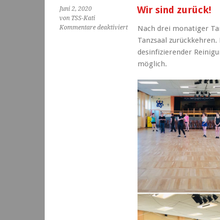
Wir sind zurück!
Juni 2, 2020
von TSS-Kati
für
Kommentare deaktiviert
Nach drei monatiger Ta
Wir
Tanzsaal zurückkehren. 
sind
desinfizierender Reinigu
zurück!
möglich.