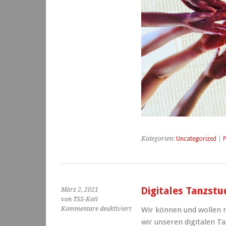
Kategorien:
Uncategorized
|
P
Digitales Tanzstu
März 2, 2021
von TSS-Kati
für
Kommentare deaktiviert
Wir können und wollen n
Digitales
wir unseren digitalen T