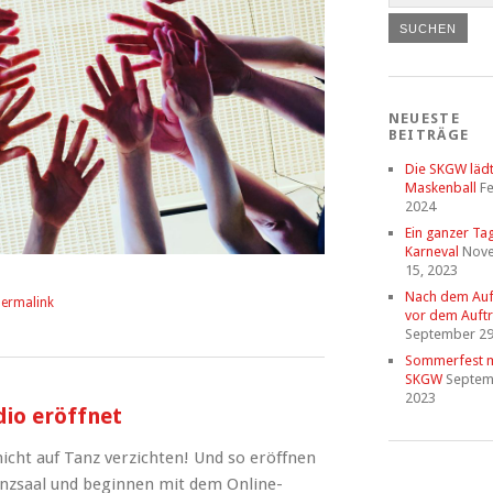
NEUESTE
BEITRÄGE
Die SKGW läd
Maskenball
Fe
2024
Ein ganzer Ta
Karneval
Nov
15, 2023
Nach dem Auftr
ermalink
vor dem Auftri
September 29
Sommerfest m
SKGW
Septem
2023
dio eröffnet
icht auf Tanz verzichten! Und so eröffnen
anzsaal und beginnen mit dem Online-