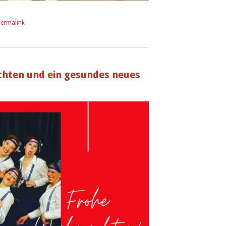
ermalink
chten und ein gesundes neues