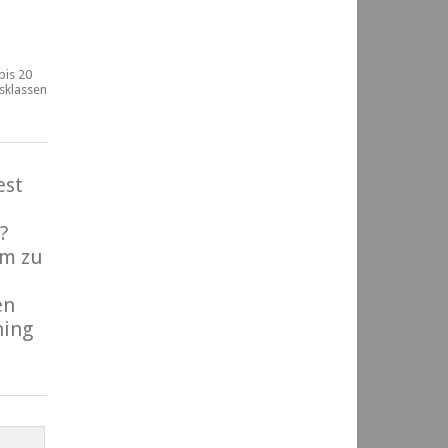
bis 20
rsklassen
est
?
m zu
en
ning