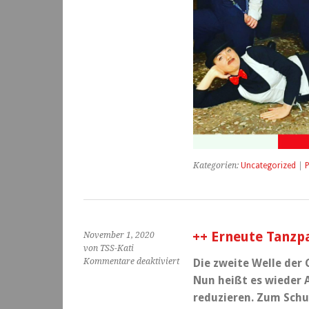
Kategorien:
Uncategorized
|
P
++ Erneute Tanzp
November 1, 2020
von TSS-Kati
für
Kommentare deaktiviert
Die zweite Welle der
++
Nun heißt es wieder 
Erneute
reduzieren. Zum Schut
Tanzpause