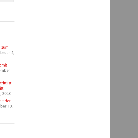
t zum
bruar 4,
g mit
ember
itt ist
tt
, 2023
it der
ber 10,