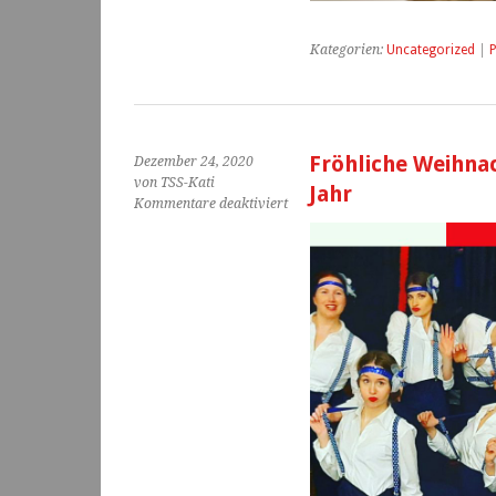
Kategorien:
Uncategorized
|
P
Fröhliche Weihna
Dezember 24, 2020
von TSS-Kati
Jahr
für
Kommentare deaktiviert
Fröhliche
Weihnachten
und
ein
gesundes
neues
Jahr