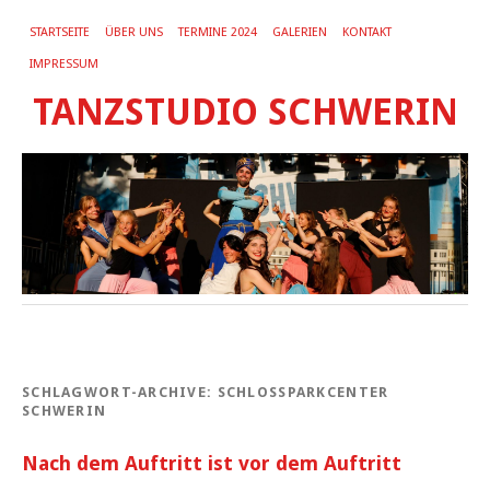
STARTSEITE
ÜBER UNS
TERMINE 2024
GALERIEN
KONTAKT
IMPRESSUM
TANZSTUDIO SCHWERIN
SCHLAGWORT-ARCHIVE:
SCHLOSSPARKCENTER
SCHWERIN
Nach dem Auftritt ist vor dem Auftritt