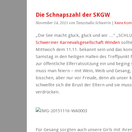
Die Schnapszahl der SKGW
November 14, 2015
von Tanzstudio Schwerin
|
Keine Kom
„Die See macht gluck, gluck und wir …“ „SCHL
Schweriner Karnevalsgesellschaft Winden
sollt
Mittwoch dem 11.11. bekannt sein und das kon
Samstag in den heiligen Hallen des Treffpunkt 
zur öffentliche Elferratssitzung ein und beging
muss man feiern – mit Wein, Weib und Gesang,
bisschen, aber nur vor Freude, denn als unser 
schwellte sich die Brust der Eltern und sie muss
verdrücken.
Für Gesang sorgten auch unsere Girls mit ihre