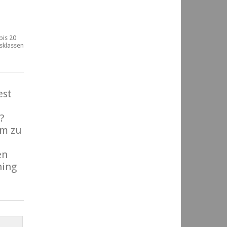
bis 20
rsklassen
est
?
m zu
en
ning