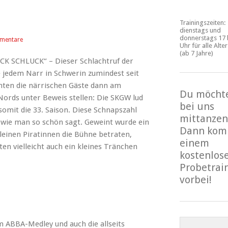
Trainingszeiten:
dienstags und
donnerstags 17 
mentare
Uhr für alle Alte
(ab 7 Jahre)
UCK SCHLUCK“ – Dieser Schlachtruf der
e jedem Narr in Schwerin zumindest seit
nten die närrischen Gäste dann am
Du möcht
Nords unter Beweis stellen: Die SKGW lud
bei uns
 somit die 33. Saison. Diese Schnapszahl
mittanzen
 wie man so schön sagt. Geweint wurde ein
Dann kom
kleinen Piratinnen die Bühne betraten,
einem
ten vielleicht auch ein kleines Tränchen
kostenlos
Probetrai
vorbei!
m ABBA-Medley und auch die allseits