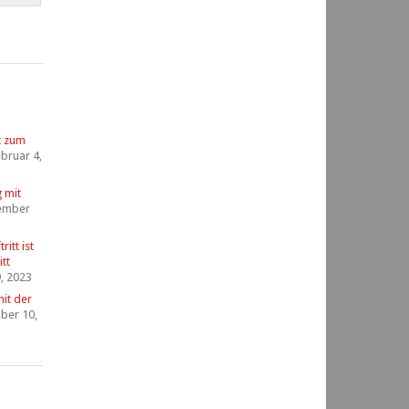
t zum
bruar 4,
g mit
ember
itt ist
tt
, 2023
it der
ber 10,