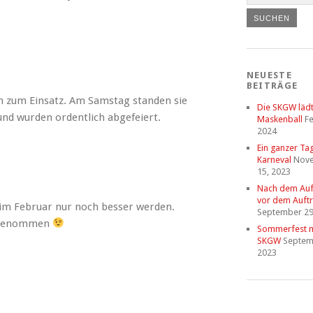
NEUESTE
BEITRÄGE
n zum Einsatz. Am Samstag standen sie
Die SKGW läd
und wurden ordentlich abgefeiert.
Maskenball
Fe
2024
Ein ganzer Ta
Karneval
Nov
15, 2023
Nach dem Auftr
vor dem Auftri
 im Februar nur noch besser werden.
September 29
n genommen
Sommerfest m
SKGW
Septem
2023