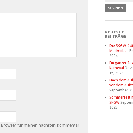
NEUESTE
BEITRÄGE
Die SKGW läd
Maskenball
Fe
2024
Ein ganzer Ta
Karneval
Nov
15, 2023
Nach dem Auftr
vor dem Auftri
September 29
Sommerfest m
SKGW
Septem
2023
m Browser für meinen nächsten Kommentar