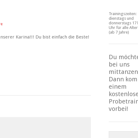
Trainingszeiten:
dienstags und
donnerstags 17 
re
Uhr für alle Alte
(ab 7 Jahre)
nserer Karina!!! Du bist einfach die Beste!
Du möcht
bei uns
mittanzen
Dann kom
einem
kostenlos
Probetrai
vorbei!