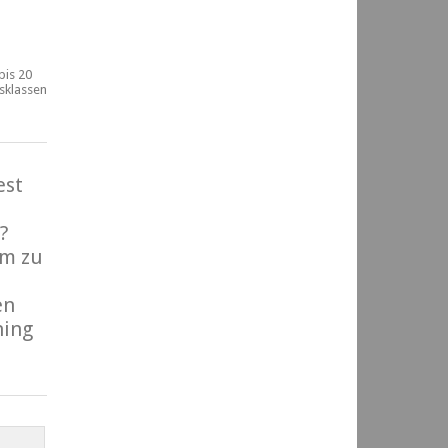
bis 20
rsklassen
est
?
m zu
en
ning