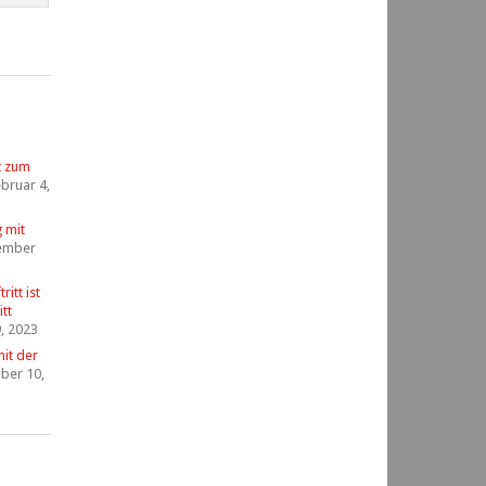
t zum
bruar 4,
g mit
ember
itt ist
tt
, 2023
it der
ber 10,