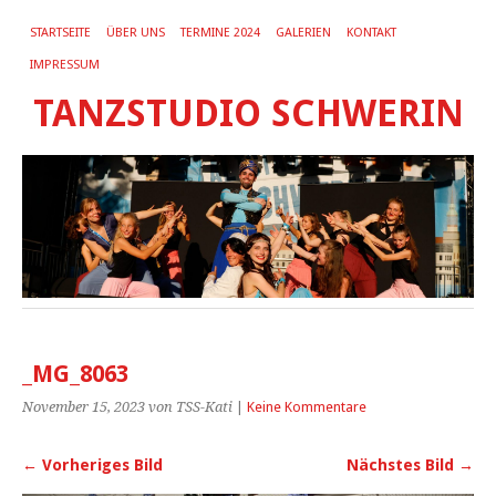
STARTSEITE
ÜBER UNS
TERMINE 2024
GALERIEN
KONTAKT
IMPRESSUM
TANZSTUDIO SCHWERIN
_MG_8063
November 15, 2023
von TSS-Kati
|
Keine Kommentare
← Vorheriges Bild
Nächstes Bild →