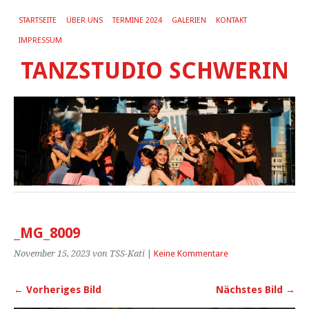
STARTSEITE
ÜBER UNS
TERMINE 2024
GALERIEN
KONTAKT
IMPRESSUM
TANZSTUDIO SCHWERIN
_MG_8009
November 15, 2023
von TSS-Kati
|
Keine Kommentare
← Vorheriges Bild
Nächstes Bild →