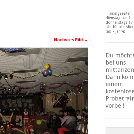
Trainingszeiten:
dienstags und
donnerstags 17 
Uhr für alle Alte
(ab 7 Jahre)
Nächstes Bild →
Du möcht
bei uns
mittanzen
Dann kom
einem
kostenlos
Probetrai
vorbei!