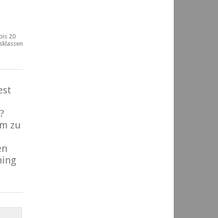
bis 20
rsklassen
est
?
m zu
en
ning