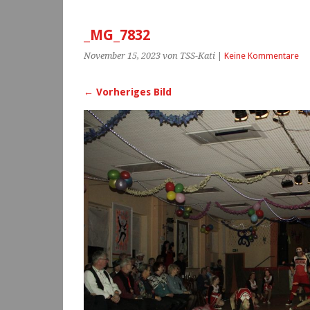
_MG_7832
November 15, 2023
von TSS-Kati
|
Keine Kommentare
← Vorheriges Bild