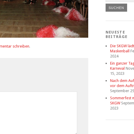
NEUESTE
BEITRÄGE
Die SKGW läd
mentar schreiben
.
Maskenball
Fe
2024
Ein ganzer Ta
Karneval
Nov
15, 2023
Nach dem Auftr
vor dem Auftri
September 29
Sommerfest m
SKGW
Septem
2023