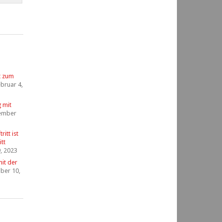
t zum
bruar 4,
g mit
ember
itt ist
tt
, 2023
it der
ber 10,