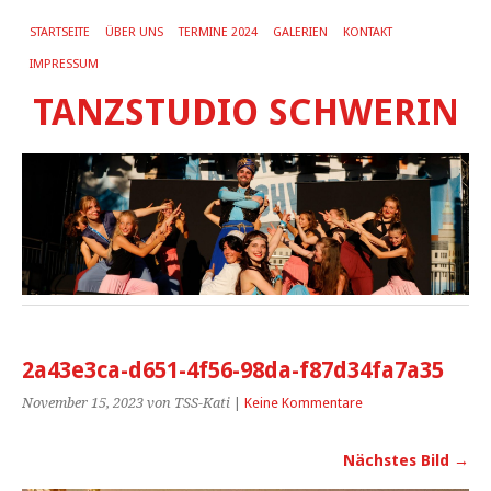
STARTSEITE
ÜBER UNS
TERMINE 2024
GALERIEN
KONTAKT
IMPRESSUM
TANZSTUDIO SCHWERIN
2a43e3ca-d651-4f56-98da-f87d34fa7a35
November 15, 2023
von TSS-Kati
|
Keine Kommentare
Nächstes Bild →