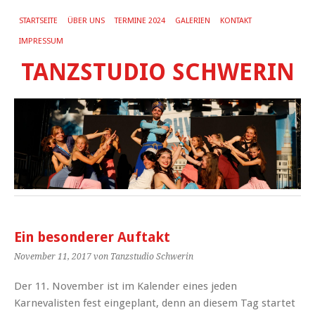
STARTSEITE
ÜBER UNS
TERMINE 2024
GALERIEN
KONTAKT
IMPRESSUM
TANZSTUDIO SCHWERIN
Ein besonderer Auftakt
November 11, 2017
von Tanzstudio Schwerin
Der 11. November ist im Kalender eines jeden
Karnevalisten fest eingeplant, denn an diesem Tag startet