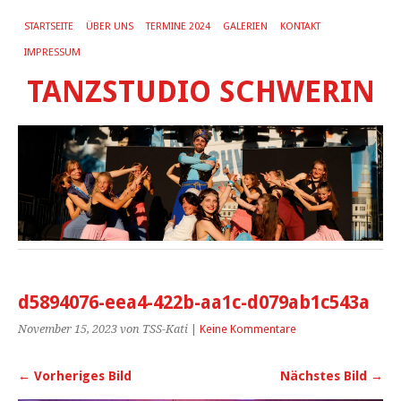
STARTSEITE
ÜBER UNS
TERMINE 2024
GALERIEN
KONTAKT
IMPRESSUM
TANZSTUDIO SCHWERIN
d5894076-eea4-422b-aa1c-d079ab1c543a
November 15, 2023
von TSS-Kati
|
Keine Kommentare
← Vorheriges Bild
Nächstes Bild →