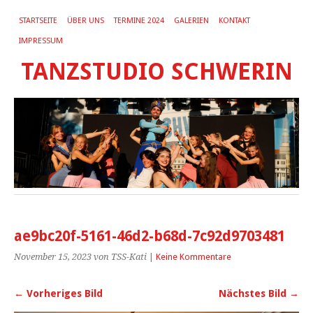
STARTSEITE
ÜBER UNS
TERMINE 2024
GALERIEN
KONTAKT
IMPRESSUM
TANZSTUDIO SCHWERIN
ae9bc20f-5161-46d2-b68d-7c92d9703481
November 15, 2023
von TSS-Kati
|
Keine Kommentare
← Vorheriges Bild
Nächstes Bild →