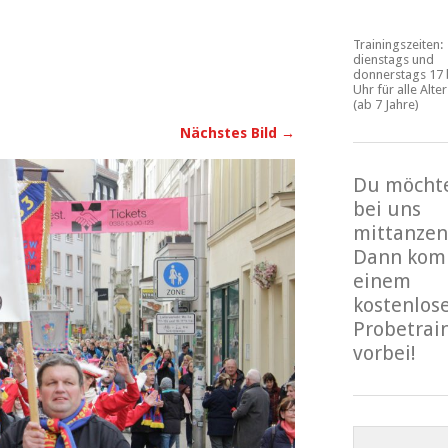
Trainingszeiten:
dienstags und
donnerstags 17 
Uhr für alle Alte
(ab 7 Jahre)
Nächstes Bild →
Du möcht
bei uns
mittanzen
Dann kom
einem
kostenlos
Probetrai
vorbei!