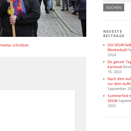
NEUESTE
BEITRÄGE
Die SKGW läd
mentar schreiben
.
Maskenball
Fe
2024
Ein ganzer Ta
Karneval
Nov
15, 2023
Nach dem Auftr
vor dem Auftri
September 29
Sommerfest m
SKGW
Septem
2023