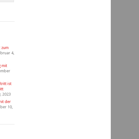
t zum
bruar 4,
g mit
ember
itt ist
tt
, 2023
it der
ber 10,