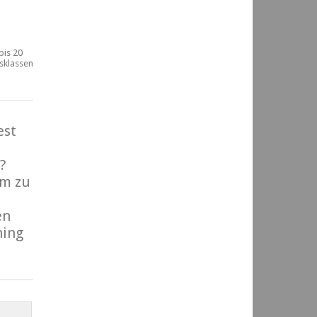
bis 20
rsklassen
est
?
m zu
en
ning